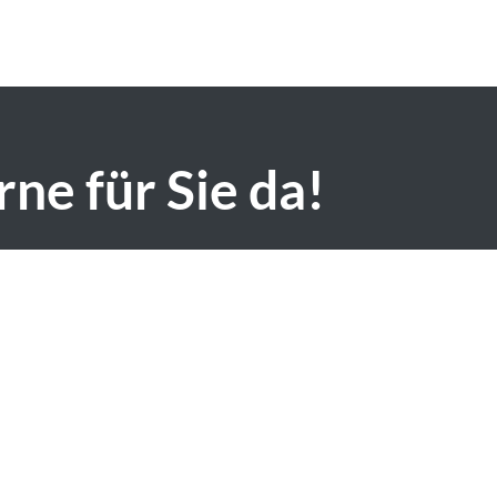
ne für Sie da!
xmsAt)iba-aigner(xmsDot)com